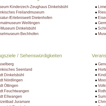
seum Kinderzech-Zeughaus Dinkelsbühl
Lime
änkisches Freilandmuseum
Ries
iatur-/Erlebniswelt Dietenhofen
Eise
imatmuseum Weiltingen
Germ
-Museum Dinkelsbühl
Schl
nselmuseum Bechhofen
Mus
ugsziele / Sehenswürdigkeiten
Verans
sselberg
Genu
nkisches Seenland
Hort
dt Dinkelsbühl
Kind
dt Nördlingen
Moo
dt Öttingen
Volk
adt Feuchtwangen
Roth
dt Ellwangen
Summ
izeitbad Juramare
Chri