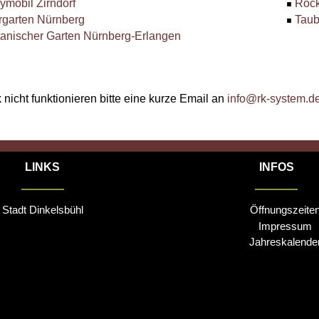
ymobil Zirndorf
Rock
rgarten Nürnberg
Taub
anischer Garten Nürnberg-Erlangen
k nicht funktionieren bitte eine kurze Email an
info@rk-system.d
LINKS
INFOS
Stadt Dinkelsbühl
Öffnungszeite
Impressum
Jahreskalende