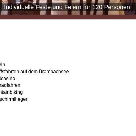
Individuelle Feste und Feiern für 120 Personen
ln
ffsfahrten auf dem Brombachsee
lcasino
radfahren
tainbiking
tschirmfliegen