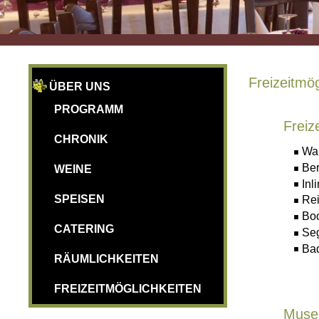
Freizeitmög
ÜBER UNS
PROGRAMM
Freiz
CHRONIK
Wa
Be
WEINE
Inl
SPEISEN
Rei
Boo
CATERING
Se
Bad
RÄUMLICHKEITEN
FREIZEITMÖGLICHKEITEN
Musee