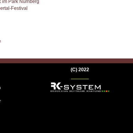
 im Park Nürnberg
ertal-Festival
e
(C) 2022
n
r