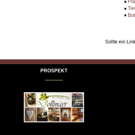
Pla
Tie
Bot
Sollte ein Lin
PROSPEKT