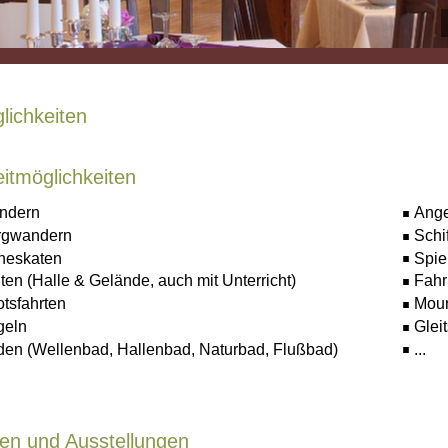
lichkeiten
eitmöglichkeiten
ndern
Ange
rgwandern
Schi
ineskaten
Spie
ten (Halle & Gelände, auch mit Unterricht)
Fahr
tsfahrten
Moun
geln
Glei
en (Wellenbad, Hallenbad, Naturbad, Flußbad)
...
n und Ausstellungen