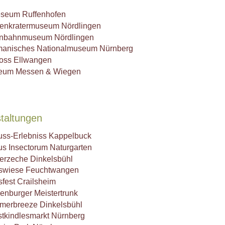
seum Ruffenhofen
enkratermuseum Nördlingen
nbahnmuseum Nördlingen
anisches Nationalmuseum Nürnberg
oss Ellwangen
eum Messen & Wiegen
taltungen
ss-Erlebniss Kappelbuck
us Insectorum Naturgarten
erzeche Dinkelsbühl
swiese Feuchtwangen
sfest Crailsheim
enburger Meistertrunk
erbreeze Dinkelsbühl
stkindlesmarkt Nürnberg